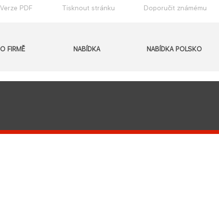
Verze PDF
Tisknout stránku
Doporučit známému
O FIRMĚ
NABÍDKA
NABÍDKA POLSKO