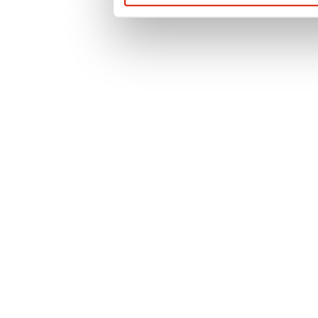
cookies a další in
případě nejasnost
neváhejte kontakt
pověřence pro och