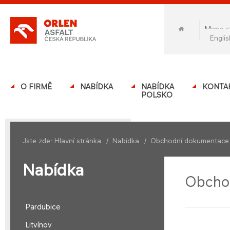
Mapa s
engli
O FIRMĚ
NABÍDKA
NABÍDKA
KONTA
POLSKO
Jste zde:
Hlavní stránka
/
Nabídka
/
Obchodní dokumentace
Nabídka
Obcho
Pardubice
Litvínov