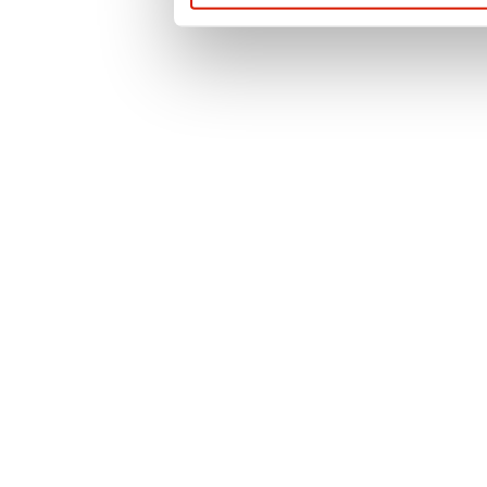
cookies a další in
případě nejasnost
neváhejte kontakt
pověřence pro och