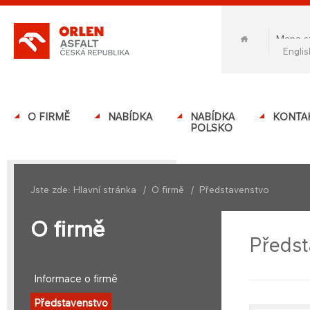
Mapa s
engli
O FIRMĚ
NABÍDKA
NABÍDKA
KONTA
POLSKO
Jste zde:
Hlavní stránka
/
O firmě
/
Představenstvo
O firmě
Předst
Informace o firmě
Představenstvo