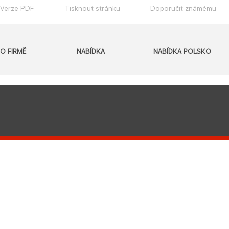
Verze PDF
Tisknout stránku
Doporučit známému
O FIRMĚ
NABÍDKA
NABÍDKA POLSKO